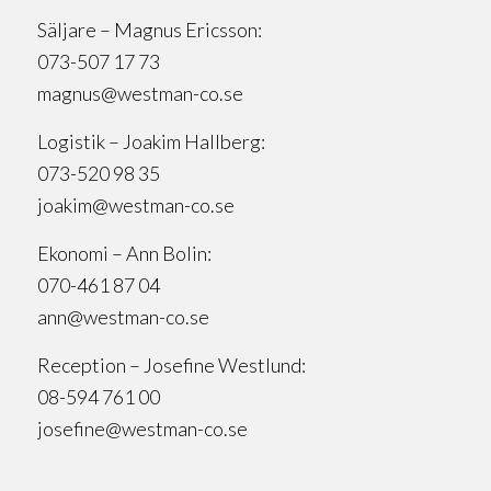
Säljare – Magnus Ericsson:
073-507 17 73
magnus@westman-co.se
Logistik – Joakim Hallberg:
073-520 98 35
joakim@westman-co.se
Ekonomi – Ann Bolin:
070-461 87 04
ann@westman-co.se
Reception – Josefine Westlund:
08-594 761 00
josefine@westman-co.se