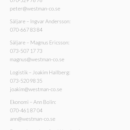
peter@westman-co.se
Säljare – Ingvar Andersson:
070-667 83 84
Säljare – Magnus Ericsson:
073-507 17 73
magnus@westman-co.se
Logistik – Joakim Hallberg:
073-520 98 35
joakim@westman-co.se
Ekonomi – Ann Bolin:
070-461 87 04
ann@westman-co.se