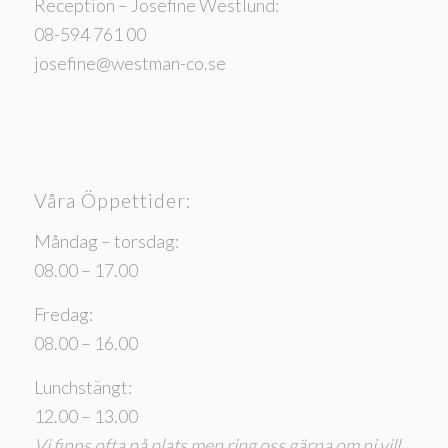
Reception – Josefine Westlund:
08-594 761 00
josefine@westman-co.se
Våra Öppettider:
Måndag – torsdag:
08.00 – 17.00
Fredag:
08.00 – 16.00
Lunchstängt:
12.00 – 13.00
Vi finns ofta på plats men ring oss gärna om ni vill