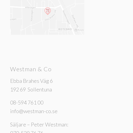
Westman & Co
Ebba Brahes Väg 6
192 69 Sollentuna
08-594 761 00
info@westman-co.se
Säljare – Peter Westman:
070-529 76 76