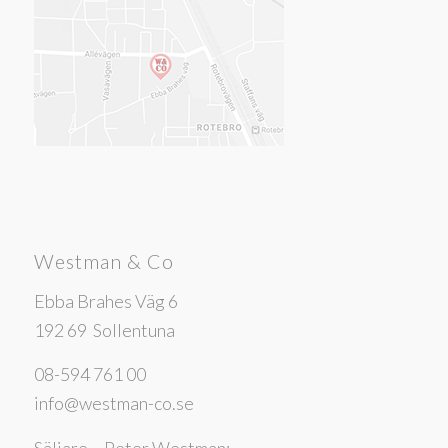
Westman & Co
Ebba Brahes Väg 6
192 69 Sollentuna
08-594 761 00
info@westman-co.se
Säljare – Peter Westman: