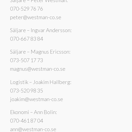
070-529 76 76
peter@westman-co.se
Säljare – Ingvar Andersson:
070-667 83 84
Säljare – Magnus Ericsson:
073-507 17 73
magnus@westman-co.se
Logistik – Joakim Hallberg:
073-520 98 35
joakim@westman-co.se
Ekonomi – Ann Bolin:
070-461 87 04
ann@westman-co.se