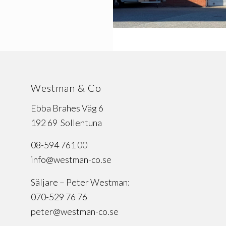
Westman & Co
Ebba Brahes Väg 6
192 69 Sollentuna
08-594 761 00
info@westman-co.se
Säljare – Peter Westman:
070-529 76 76
peter@westman-co.se