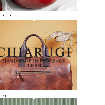
reuset
rugi