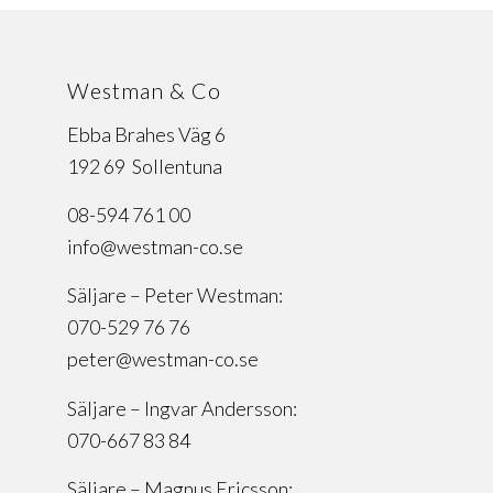
Westman & Co
Ebba Brahes Väg 6
192 69 Sollentuna
08-594 761 00
info@westman-co.se
Säljare – Peter Westman:
070-529 76 76
peter@westman-co.se
Säljare – Ingvar Andersson:
070-667 83 84
Säljare – Magnus Ericsson: