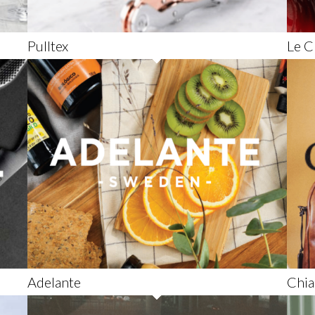
Pulltex
Le C
Adelante
Chia