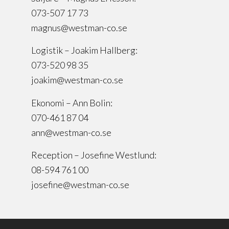
073-507 17 73
magnus@westman-co.se
Logistik – Joakim Hallberg:
073-520 98 35
joakim@westman-co.se
Ekonomi – Ann Bolin:
070-461 87 04
ann@westman-co.se
Reception – Josefine Westlund:
08-594 761 00
josefine@westman-co.se