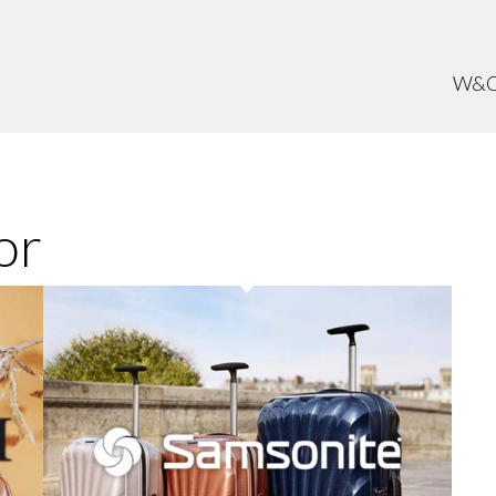
W&
or