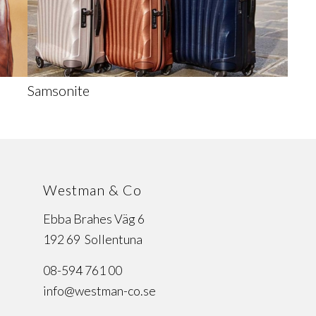
Samsonite
Westman & Co
Ebba Brahes Väg 6
192 69 Sollentuna
08-594 761 00
info@westman-co.se