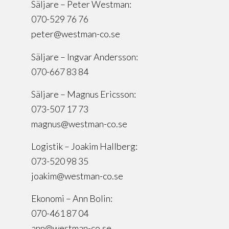
Säljare – Peter Westman:
070-529 76 76
peter@westman-co.se
Säljare – Ingvar Andersson:
070-667 83 84
Säljare – Magnus Ericsson:
073-507 17 73
magnus@westman-co.se
Logistik – Joakim Hallberg:
073-520 98 35
joakim@westman-co.se
Ekonomi – Ann Bolin:
070-461 87 04
ann@westman-co.se