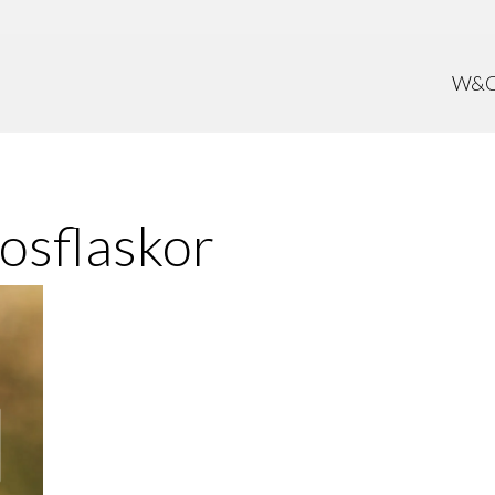
W&
osflaskor