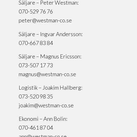
Säljare – Peter Westman:
070-529 76 76
peter@westman-co.se
Säljare – Ingvar Andersson:
070-667 83 84
Säljare – Magnus Ericsson:
073-507 17 73
magnus@westman-co.se
Logistik – Joakim Hallberg:
073-520 98 35
joakim@westman-co.se
Ekonomi – Ann Bolin:
070-461 87 04
ann@westman-co.se